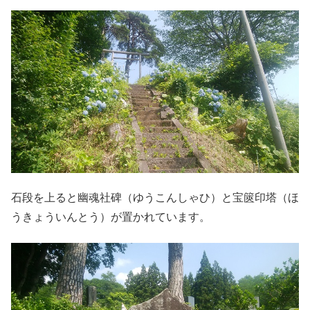
石段を上ると幽魂社碑（ゆうこんしゃひ）と宝篋印塔（ほ
うきょういんとう）が置かれています。