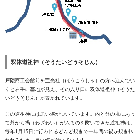
双体道祖神（そうたいどうそじん）
戸隠商工会館前を宝光社（ほうこうしゃ）の方へ進んでい
くと右手に墓地が見え、その入り口に双体道祖神（そうた
いどうそじん）が置かれています。
この道祖神には黒い煤がついています。内と外の境にあっ
て外から禍（わざわい）が入るのを防いできた道祖神は、
毎年1月15日に行われるどんど焼きで一年間の禍が焼き払