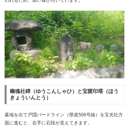
われるため、黒い煤が付いています。
幽魂社碑（ゆうこんしゃひ）と宝篋印塔（ほう
きょういんとう）
墓地を出て戸隠バードライン（県道506号線）を宝光社方
面に進むと、右手に石段が見えてきます。