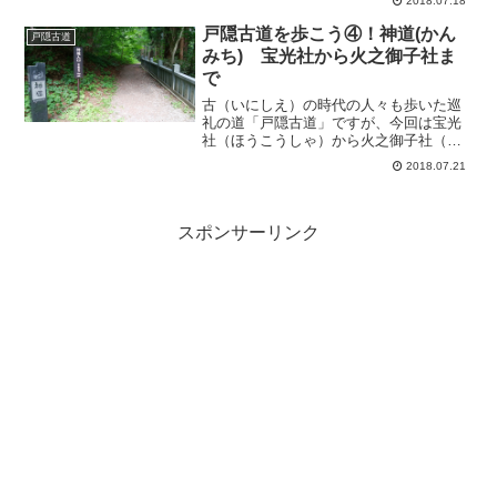
2018.07.18
の道「戸隠古道」を歩いて、戸隠の歴史
と文化、大自然を体感してみませんか？
戸隠古道を歩こう④！神道(かん
戸隠古道
まずは全体ルートや距離、...
みち) 宝光社から火之御子社ま
で
古（いにしえ）の時代の人々も歩いた巡
礼の道「戸隠古道」ですが、今回は宝光
社（ほうこうしゃ）から火之御子社（ひ
のみこしゃ）までの神道（かんみち）を
2018.07.21
ご紹介します。途中観光スポットもたく
さんありますので、実際に歩いて、戸隠
の歴史と文化、大自然を体...
スポンサーリンク