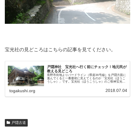
宝光社の見どころはこちらの記事を見てください。
戸隠神社 宝光社へ行く前にチェック！地元民が
教える見どころ
長野市街地よりバードライン（県道36号線）を戸隠方面に
進んでくると一番最初に見えてくるのが「宝光社（ほうこ
うしゃ）」です。宝光社（ほうこうしゃ）のご祭神宝光社
（ほうこうしゃ）のご祭神は「天表春命（あめのうわはる
のみこと）」です。「天表春命」...
2018.07.04
togakushi.org
戸隠古道