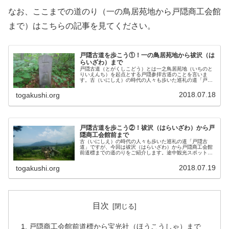
なお、ここまでの道のり（一の鳥居苑地から戸隠商工会館
まで）はこちらの記事を見てください。
戸隠古道を歩こう①！一の鳥居苑地から祓沢（は
らいざわ）まで
戸隠古道（とがくしこどう）とは一之鳥居苑地（いちのと
りいえんち）を起点とする戸隠参拝古道のことを言いま
す。古（いにしえ）の時代の人々も歩いた巡礼の道「戸隠
古道」を歩いて、戸隠の歴史と文化、大自然を体感してみ
ませんか？まずは全体ルートや距離、...
2018.07.18
togakushi.org
戸隠古道を歩こう②！祓沢（はらいざわ）から戸
隠商工会館前まで
古（いにしえ）の時代の人々も歩いた巡礼の道「戸隠古
道」ですが、今回は祓沢（はらいざわ）から戸隠商工会館
前道標までの道のりをご紹介します。途中観光スポットも
たくさんありますので、実際に歩いて、戸隠の歴史と文
化、大自然を体感してみてください。こ...
2018.07.19
togakushi.org
目次
戸隠商工会館前道標から宝光社（ほうこうしゃ）まで