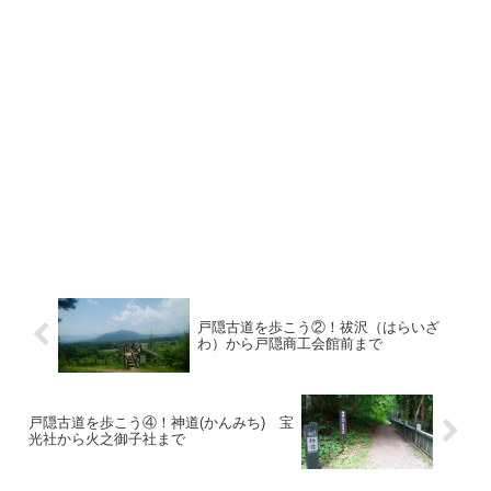
戸隠古道を歩こう②！祓沢（はらいざ
わ）から戸隠商工会館前まで
戸隠古道を歩こう④！神道(かんみち) 宝
光社から火之御子社まで