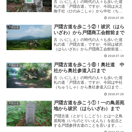
古（いにしえ）の時代の人々も歩いた巡
礼の道「戸隠古道」ですが、今回は火之
御子社（ひのみこしゃ）から中社（ちゅ
うしゃ）までの道のりをご紹介します。
2018.07.26
途中観光スポットもたくさんありますの
で、実際に歩いて、戸隠の歴史と文化、
戸隠古道を歩こう②！祓沢（はら
戸隠古道
大自然を体感してみてくだ...
いざわ）から戸隠商工会館前まで
古（いにしえ）の時代の人々も歩いた巡
礼の道「戸隠古道」ですが、今回は祓沢
（はらいざわ）から戸隠商工会館前道標
までの道のりをご紹介します。途中観光
2018.07.19
スポットもたくさんありますので、実際
に歩いて、戸隠の歴史と文化、大自然を
戸隠古道を歩こう⑥！奥社道 中
戸隠古道
体感してみてください。こ...
社から奥社参道入口まで
古（いにしえ）の時代の人々も歩いた巡
礼の道「戸隠古道」ですが、今回は中社
（ちゅうしゃ）から奥社参道入口までの
道のりをご紹介します。途中観光スポッ
2018.07.29
トもたくさんありますので、実際に歩い
て、戸隠の歴史と文化、大自然を体感し
戸隠古道を歩こう①！一の鳥居苑
戸隠古道
てみてください。ここまで...
地から祓沢（はらいざわ）まで
戸隠古道（とがくしこどう）とは一之鳥
居苑地（いちのとりいえんち）を起点と
する戸隠参拝古道のことを言います。古
（いにしえ）の時代の人々も歩いた巡礼