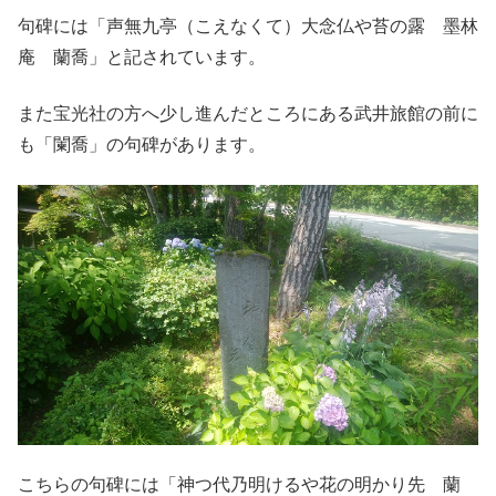
句碑には「声無九亭（こえなくて）大念仏や苔の露 墨林
庵 蘭喬」と記されています。
また宝光社の方へ少し進んだところにある武井旅館の前に
も「闌喬」の句碑があります。
こちらの句碑には「神つ代乃明けるや花の明かり先 蘭