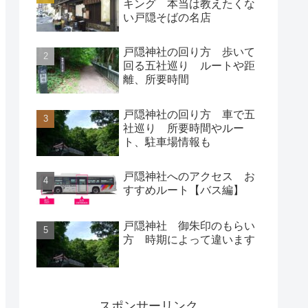
キング 本当は教えたくな
い戸隠そばの名店
戸隠神社の回り方 歩いて
回る五社巡り ルートや距
離、所要時間
戸隠神社の回り方 車で五
社巡り 所要時間やルー
ト、駐車場情報も
戸隠神社へのアクセス お
すすめルート【バス編】
戸隠神社 御朱印のもらい
方 時期によって違います
スポンサーリンク