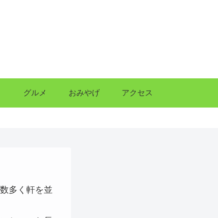
ト
グルメ
おみやげ
アクセス
数多く軒を並