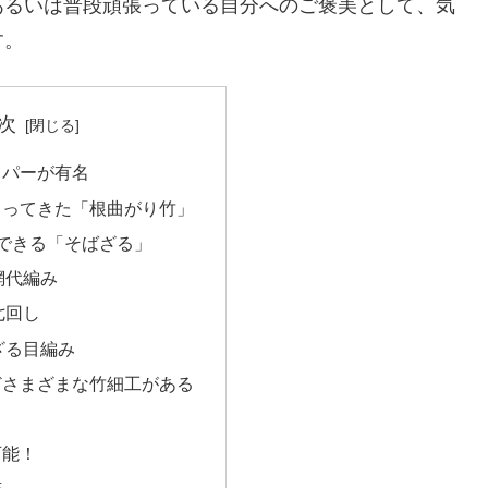
あるいは普段頑張っている自分へのご褒美として、気
す。
次
ッパーが有名
とってきた「根曲がり竹」
できる「そばざる」
網代編み
七回し
ざる目編み
どさまざまな竹細工がある
！
可能！