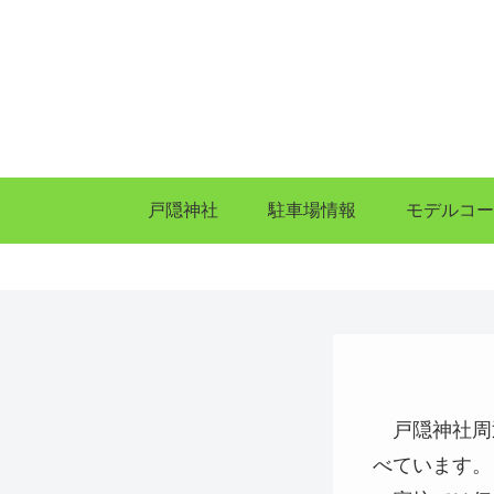
戸隠神社
駐車場情報
モデルコ
戸隠神社周
べています。