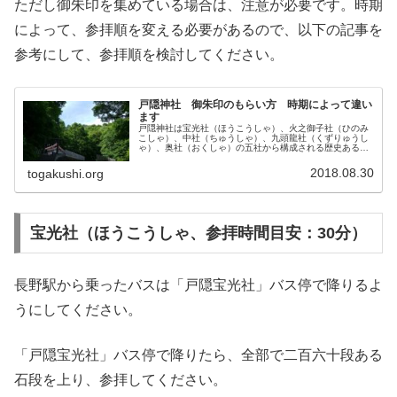
ただし御朱印を集めている場合は、注意が必要です。時期
によって、参拝順を変える必要があるので、以下の記事を
参考にして、参拝順を検討してください。
戸隠神社 御朱印のもらい方 時期によって違い
ます
戸隠神社は宝光社（ほうこうしゃ）、火之御子社（ひのみ
こしゃ）、中社（ちゅうしゃ）、九頭龍社（くずりゅうし
ゃ）、奥社（おくしゃ）の五社から構成される歴史ある神
社です。そんな戸隠神社では五社すべてを回る五社巡り
（ごしゃめぐり）が有名ですが、それ...
2018.08.30
togakushi.org
宝光社（ほうこうしゃ、参拝時間目安：30分）
長野駅から乗ったバスは「戸隠宝光社」バス停で降りるよ
うにしてください。
「戸隠宝光社」バス停で降りたら、全部で二百六十段ある
石段を上り、参拝してください。