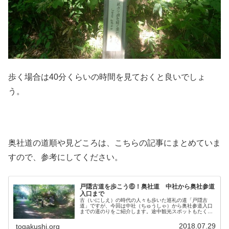
歩く場合は40分くらいの時間を見ておくと良いでしょ
う。
奥社道の道順や見どころは、こちらの記事にまとめていま
すので、参考にしてください。
戸隠古道を歩こう⑥！奥社道 中社から奥社参道
入口まで
古（いにしえ）の時代の人々も歩いた巡礼の道「戸隠古
道」ですが、今回は中社（ちゅうしゃ）から奥社参道入口
までの道のりをご紹介します。途中観光スポットもたくさ
んありますので、実際に歩いて、戸隠の歴史と文化、大自
然を体感してみてください。ここまで...
2018.07.29
togakushi.org