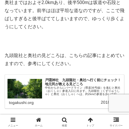
奥社まではおよそ2.0kmあり、後半500mは坂道や石段と
なっています。前半はほぼ平坦な道なのですが、ここで飛
ばしすぎると後半ばててしまいますので、ゆっくり歩くよ
うにしてください。
九頭龍社と奥社の見どころは、こちらの記事にまとめてい
ますので、参考にしてください。
戸隠神社 九頭龍社・奥社へ行く前にチェック！
地元民が教える見どころ
中社からさらにバードライン（県道36号線）を進むと奥社
（おくしゃ）参道入口に出ます。九頭龍社（くずりゅうし
ゃ）と奥社（おくしゃ）へは、約2kmの参道を歩いて行っ
て参拝することになります。九頭龍社（くずりゅうしゃ）
のご祭神九頭龍大神（くずりゅ...
2018.07.08
togakushi.org
メニュー
ホーム
検索
トップ
サイドバー