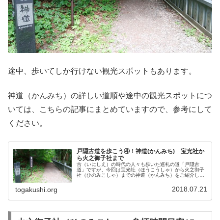
途中、歩いてしか行けない観光スポットもあります。
神道（かんみち）の詳しい道順や途中の観光スポットにつ
いては、こちらの記事にまとめていますので、参考にして
ください。
戸隠古道を歩こう④！神道(かんみち) 宝光社か
ら火之御子社まで
古（いにしえ）の時代の人々も歩いた巡礼の道「戸隠古
道」ですが、今回は宝光社（ほうこうしゃ）から火之御子
社（ひのみこしゃ）までの神道（かんみち）をご紹介しま
す。途中観光スポットもたくさんありますので、実際に歩
いて、戸隠の歴史と文化、大自然を体...
2018.07.21
togakushi.org