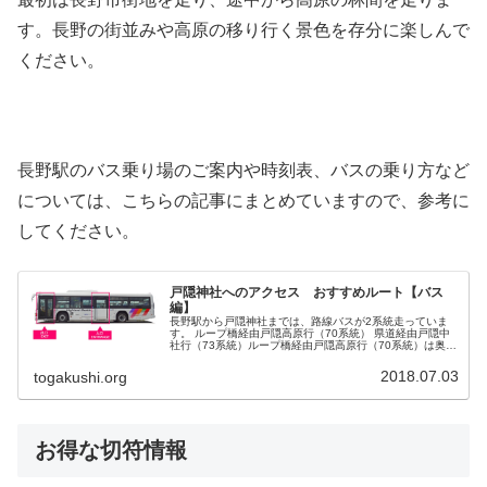
す。長野の街並みや高原の移り行く景色を存分に楽しんで
ください。
長野駅のバス乗り場のご案内や時刻表、バスの乗り方など
については、こちらの記事にまとめていますので、参考に
してください。
戸隠神社へのアクセス おすすめルート【バス
編】
長野駅から戸隠神社までは、路線バスが2系統走っていま
す。 ループ橋経由戸隠高原行（70系統） 県道経由戸隠中
社行（73系統）ループ橋経由戸隠高原行（70系統）は奥社
参道入口まで行くのですが、県道経由戸隠中社行（73系
統）は終点が中社までとな...
2018.07.03
togakushi.org
お得な切符情報