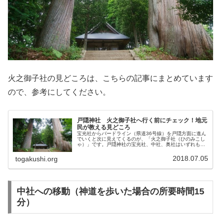
火之御子社の見どころは、こちらの記事にまとめています
ので、参考にしてください。
戸隠神社 火之御子社へ行く前にチェック！地元
民が教える見どころ
宝光社からバードライン（県道36号線）を戸隠方面に進ん
でいくと次に見えてくるのが、「火之御子社（ひのみこし
ゃ）」です。戸隠神社の宝光社、中社、奥社はいずれも平
安時代から明治維新まで神仏習合（※）であったのに対し
て、火之御子社（ひのみこしゃ）...
2018.07.05
togakushi.org
中社への移動（神道を歩いた場合の所要時間15
分）