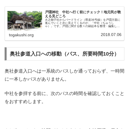
戸隠神社 中社へ行く前にチェック！地元民が教
える見どころ
火之御子社からバードライン（県道36号線）を戸隠方面に
進んでいくと次に見えてくるのが、「中社（ちゅうし
ゃ）」です。戸隠に関する数々の縁起本を整理・編集した
「戸隠山顕光寺流記」によると、宝光社が創建され30余年
後の寛治元年（1087年）に当時...
2018.07.06
togakushi.org
奥社参道入口への移動（バス、所要時間10分）
奥社参道入口へは一系統のバスしか通っておらず、一時間
に一本しかバスがありません。
中社を参拝する前に、次のバスの時間を確認しておくこと
をおすすめします。