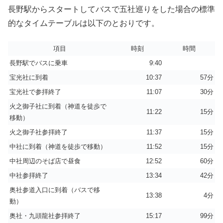
長野駅からスタートしてバスで五社巡りをした場合の標準
的なタイムテーブルは以下のとおりです。
項目
時刻
時間
長野駅でバスに乗車
9:40
宝光社に到着
10:37
57分
宝光社で参拝終了
11:07
30分
火之御子社に到着（神道を徒歩で
11:22
15分
移動）
火之御子社参拝終了
11:37
15分
中社に到着（神道を徒歩で移動）
11:52
15分
中社周辺のそば店で昼食
12:52
60分
中社参拝終了
13:34
42分
奥社参道入口に到着（バスで移
13:38
4分
動）
奥社・九頭龍社参拝終了
15:17
99分