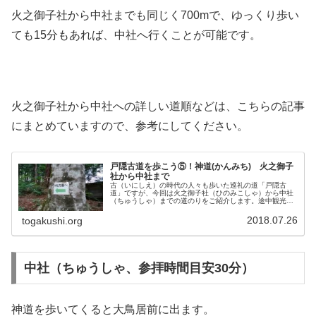
火之御子社から中社までも同じく700mで、ゆっくり歩い
ても15分もあれば、中社へ行くことが可能です。
火之御子社から中社への詳しい道順などは、こちらの記事
にまとめていますので、参考にしてください。
戸隠古道を歩こう⑤！神道(かんみち) 火之御子
社から中社まで
古（いにしえ）の時代の人々も歩いた巡礼の道「戸隠古
道」ですが、今回は火之御子社（ひのみこしゃ）から中社
（ちゅうしゃ）までの道のりをご紹介します。途中観光ス
ポットもたくさんありますので、実際に歩いて、戸隠の歴
史と文化、大自然を体感してみてくだ...
2018.07.26
togakushi.org
中社（ちゅうしゃ、参拝時間目安30分）
神道を歩いてくると大鳥居前に出ます。