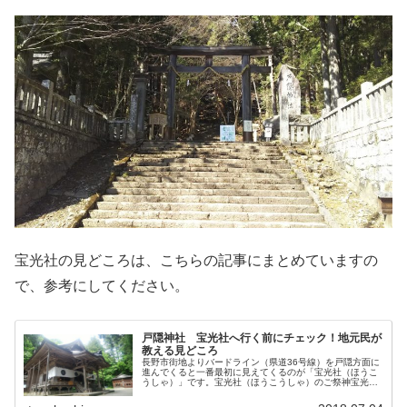
宝光社の見どころは、こちらの記事にまとめていますの
で、参考にしてください。
戸隠神社 宝光社へ行く前にチェック！地元民が
教える見どころ
長野市街地よりバードライン（県道36号線）を戸隠方面に
進んでくると一番最初に見えてくるのが「宝光社（ほうこ
うしゃ）」です。宝光社（ほうこうしゃ）のご祭神宝光社
（ほうこうしゃ）のご祭神は「天表春命（あめのうわはる
のみこと）」です。「天表春命」...