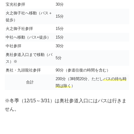
宝光社参拝
30分
火之御子社へ移動（バス＋
15分
徒歩）
火之御子社参拝
15分
中社へ移動（バス+徒歩）
15分
中社参拝
30分
奥社参道入口まで移動（バ
5分
ス）※
奥社・九頭龍社参拝
90分（参道往復の時間を含む）
200分（3時間20分、ただし
バスの待ち時
合計
間は除く
）
※冬季（12/15～3/31）は奥社参道入口にはバスは行きま
せん。